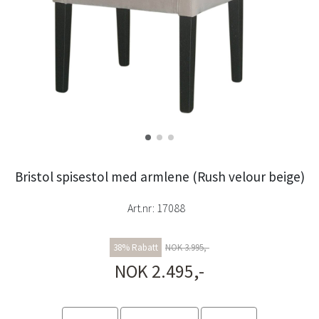
Bristol spisestol med armlene (Rush velour beige)
Art.nr:
17088
38% Rabatt
NOK 3.995,-
NOK 2.495,-