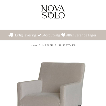
Hurtig levering
Stort utvalg
Alltid varer på lager
Hjem
MØBLER
SPISESTOLER