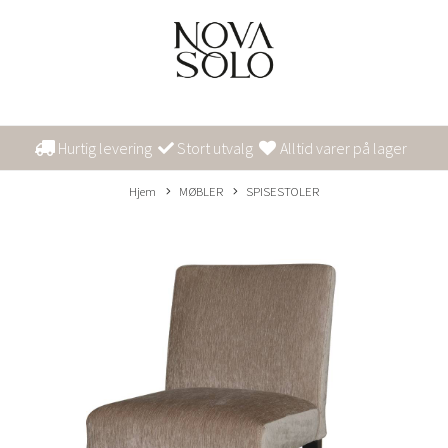
Hurtig levering
Stort utvalg
Alltid varer på lager
Hjem
MØBLER
SPISESTOLER