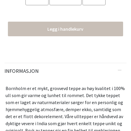
Legg i handlekurv
INFORMASJON
Bornholm er et mykt, grovvevd teppe av høy kvalitet i 100%
ull som gir varme og lunhet til rommet. Det tykke teppet
som er laget av naturmaterialer sørger for en personlig og
hjemmehyggelig atmosfære, demper ekko, samtidig som
det er et flott dekorelement. Våre ulltepper er håndvevd av
dyktige vevere i India som gjør hvert enkelt teppe unikt og
originalt. Bruk av tepper gir en fin helhet til møbleringen