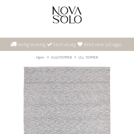
Hurtig levering
Stort utvalg
Alltid varer på lager
Hjem
GULVTEPPER
ULL TEPPER