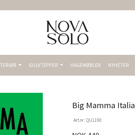
NTERIØR
GULVTEPPER
HAGEMØBLER
NYHETER
Big Mamma Italia
Art.nr:
QU1190