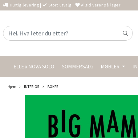
Hurtig levering
|
Stort utvalg
|
Alltid varer på lager
ELLE x NOVA SOLO
SOMMERSALG
MØBLER
I
Hjem
INTERIØR
BØKER