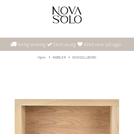
Hurtig levering
Stort utvalg
Alltid varer på lager
Hjem
MØBLER
KONSOLLBORD