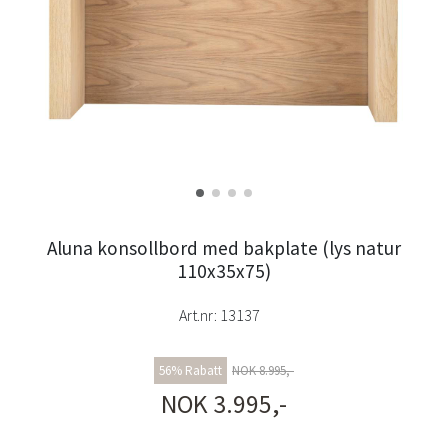
Aluna konsollbord med bakplate (lys natur
110x35x75)
Art.nr:
13137
56% Rabatt
NOK 8.995,-
NOK 3.995,-