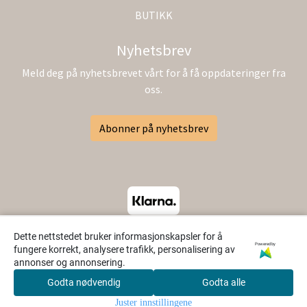
BUTIKK
Nyhetsbrev
Meld deg på nyhetsbrevet vårt for å få oppdateringer fra
oss.
Abonner på nyhetsbrev
Dette nettstedet bruker informasjonskapsler for å
Powered by
fungere korrekt, analysere trafikk, personalisering av
annonser og annonsering.
Godta nødvendig
Godta alle
0
Juster innstillingene