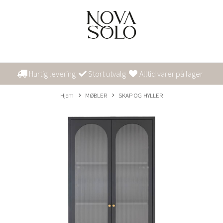
Hurtig levering
Stort utvalg
Alltid varer på lager
Hjem
MØBLER
SKAP OG HYLLER