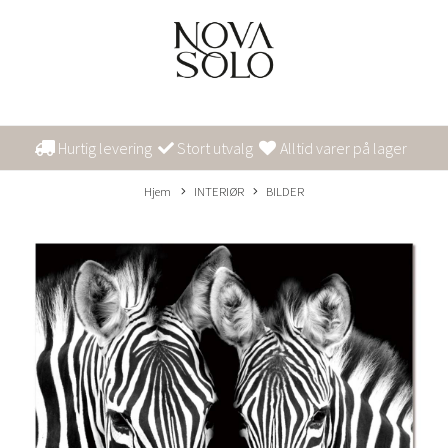
Hurtig levering
Stort utvalg
Alltid varer på lager
Hjem
INTERIØR
BILDER