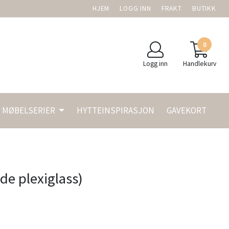
HJEM
LOGG INN
FRAKT
BUTIKK
0
Logg inn
Handlekurv
MØBELSERIER
HYTTEINSPIRASJON
GAVEKORT
de plexiglass)