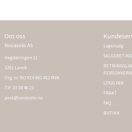
Om oss
Kundeser
Novasolo AS
Lagersalg
SALGSBETIN
Hegdalringen 11
RETNINGSLIN
3261 Larvik
PERSONVERN
Org. nr. NO 914 991 412 MVA
LOGG INN
Tlf:
33 18 46 23
FRAKT
post@novasolo.no
FAQ
BUTIKK