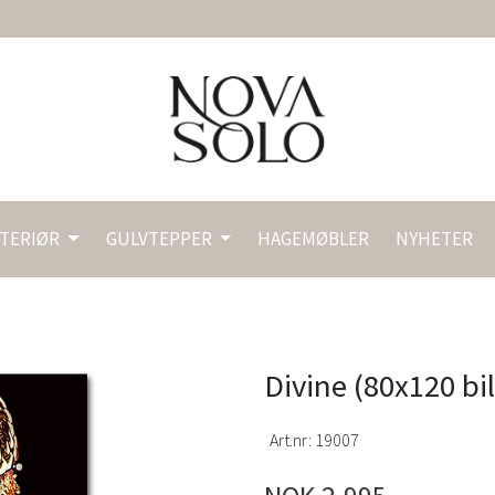
NTERIØR
GULVTEPPER
HAGEMØBLER
NYHETER
Divine (80x120 bil
Art.nr:
19007