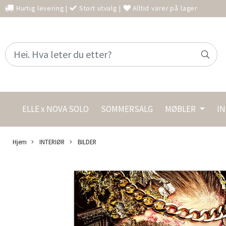
Hurtig levering
|
Stort utvalg
|
Alltid varer på lager
ELLE x NOVA SOLO
SOMMERSALG
MØBLER
I
Hjem
INTERIØR
BILDER