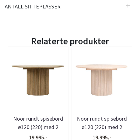
ANTALL SITTEPLASSER
Relaterte produkter
Noor rundt spisebord
Noor rundt spisebord
ø120 (220) med 2
ø120 (220) med 2
tilleggsplater (gråoljet
tilleggsplater
19.995,-
19.995,-