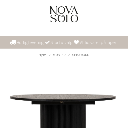
Hurtig levering
Stort utvalg
Alltid varer på lager
Hjem
MØBLER
SPISEBORD