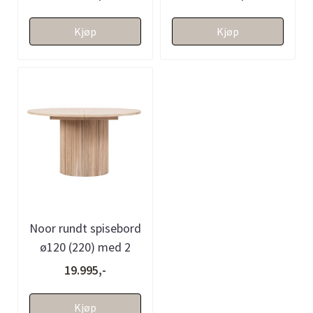
eik)
(hvitvasket eik)
Kjøp
Kjøp
Noor rundt spisebord
ø120 (220) med 2
tilleggsplater (lys eik)
19.995,-
Kjøp