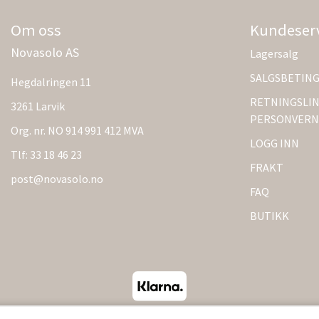
Om oss
Kundeser
Novasolo AS
Lagersalg
SALGSBETIN
Hegdalringen 11
RETNINGSLIN
3261 Larvik
PERSONVERN
Org. nr. NO 914 991 412 MVA
LOGG INN
Tlf:
33 18 46 23
FRAKT
post@novasolo.no
FAQ
BUTIKK