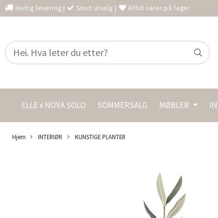
Hurtig levering
|
Stort utvalg
|
Alltid varer på lager
ELLE x NOVA SOLO
SOMMERSALG
MØBLER
I
Hjem
INTERIØR
KUNSTIGE PLANTER