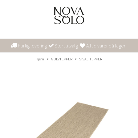
Hurtig levering
Stort utvalg
Alltid varer på lager
Hjem
GULVTEPPER
SISAL TEPPER