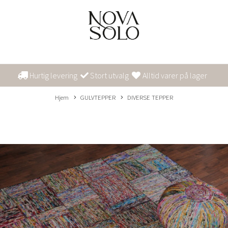
Hurtig levering
Stort utvalg
Alltid varer på lager
Hjem
GULVTEPPER
DIVERSE TEPPER