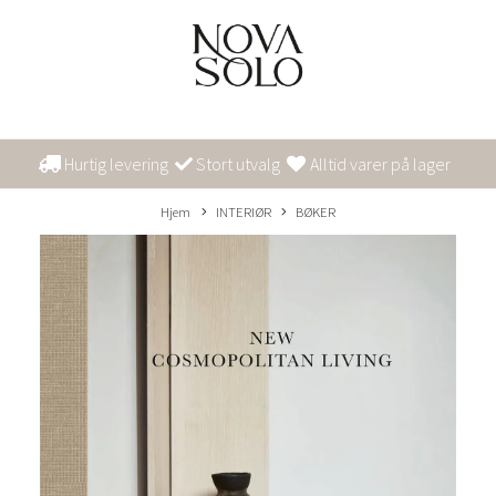
Hurtig levering
Stort utvalg
Alltid varer på lager
Hjem
INTERIØR
BØKER