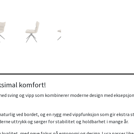
ksimal komfort!
 med sving og vipp som kombinerer moderne design med eksepsjone
 naturlig ved bordet, og en rygg med vippfunksjon som gir ekstra 
rne uttrykk og sørger for stabilitet og holdbarhet i mange år.
kvalitet, med nøye fokus på ergonomi og design. Luca passer like g