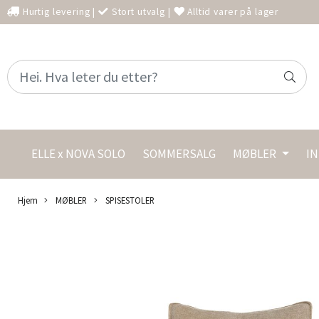
Hurtig levering
|
Stort utvalg
|
Alltid varer på lager
ELLE x NOVA SOLO
SOMMERSALG
MØBLER
I
Hjem
MØBLER
SPISESTOLER