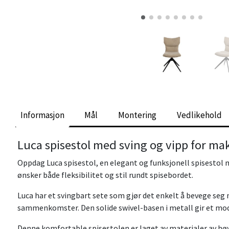
Informasjon
Mål
Montering
Vedlikehold
Luca spisestol med sving og vipp for ma
Oppdag Luca spisestol, en elegant og funksjonell spisestol
ønsker både fleksibilitet og stil rundt spisebordet.
Luca har et svingbart sete som gjør det enkelt å bevege seg
sammenkomster. Den solide swivel-basen i metall gir et mode
Denne komfortable spisestolen er laget av materialer av høy 