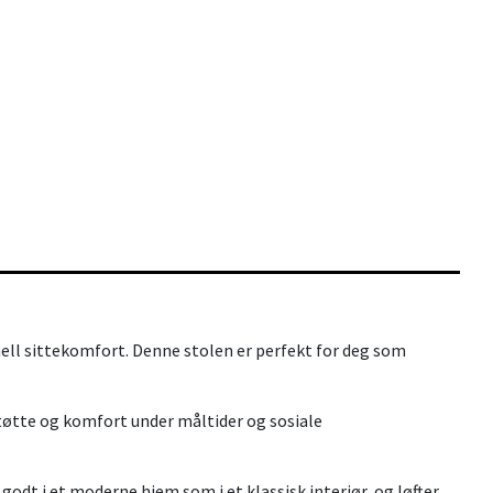
ll sittekomfort. Denne stolen er perfekt for deg som
støtte og komfort under måltider og sosiale
odt i et moderne hjem som i et klassisk interiør, og løfter