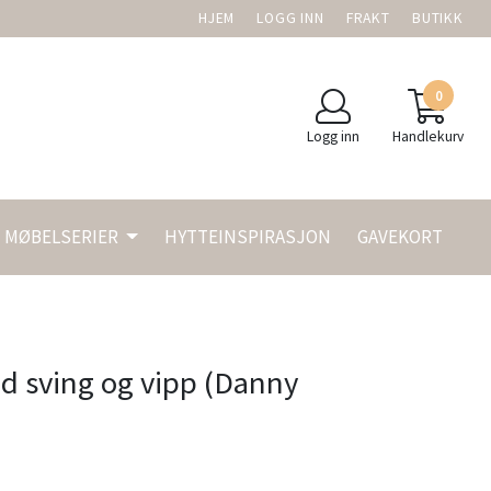
HJEM
LOGG INN
FRAKT
BUTIKK
0
Logg inn
Handlekurv
MØBELSERIER
HYTTEINSPIRASJON
GAVEKORT
ed sving og vipp (Danny