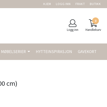
HJEM
LOGG INN
FRAKT
BUTIKK
0
Logg inn
Handlekurv
MØBELSERIER
HYTTEINSPIRASJON
GAVEKORT
00 cm)