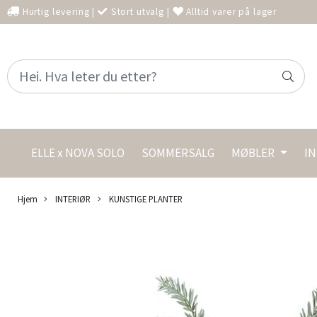
Hurtig levering
|
Stort utvalg
|
Alltid varer på lager
ELLE x NOVA SOLO
SOMMERSALG
MØBLER
I
Hjem
INTERIØR
KUNSTIGE PLANTER