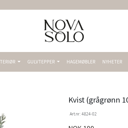
NTERIØR
GULVTEPPER
HAGEMØBLER
NYHETER
Kvist (grågrønn 1
Art.nr:
4824-02