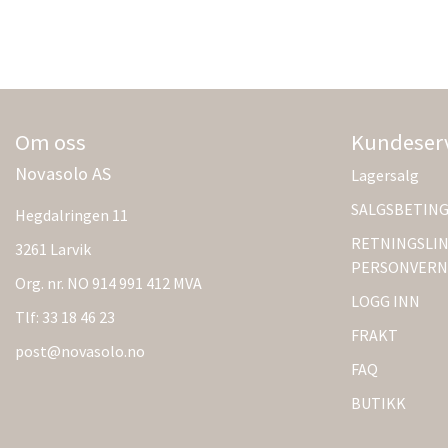
Om oss
Kundeser
Novasolo AS
Lagersalg
SALGSBETIN
Hegdalringen 11
RETNINGSLIN
3261 Larvik
PERSONVERN
Org. nr. NO 914 991 412 MVA
LOGG INN
Tlf:
33 18 46 23
FRAKT
post@novasolo.no
FAQ
BUTIKK