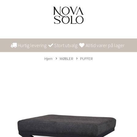
Hurtig levering
Stort utvalg
Alltid varer på lager
Hjem
MØBLER
PUFFER