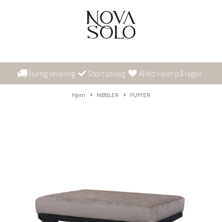
Hurtig levering
Stort utvalg
Alltid varer på lager
Hjem
MØBLER
PUFFER