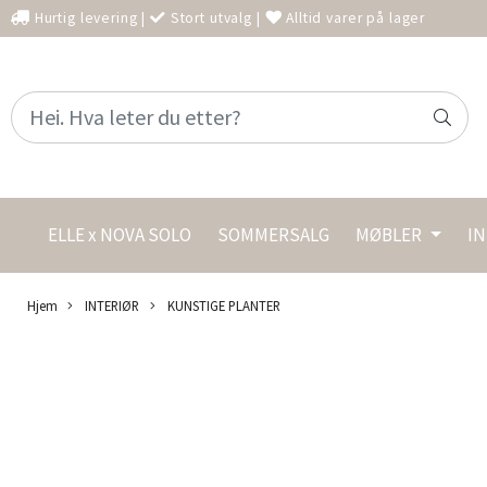
Hurtig levering
|
Stort utvalg
|
Alltid varer på lager
ELLE x NOVA SOLO
SOMMERSALG
MØBLER
I
Hjem
INTERIØR
KUNSTIGE PLANTER