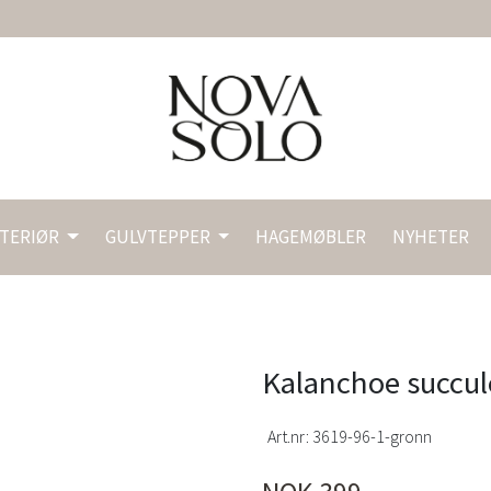
NTERIØR
GULVTEPPER
HAGEMØBLER
NYHETER
Kalanchoe succul
Art.nr:
3619-96-1-gronn