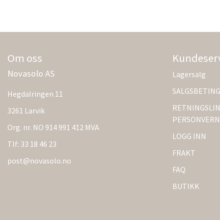
Om oss
Kundeser
Novasolo AS
Lagersalg
SALGSBETIN
Hegdalringen 11
RETNINGSLIN
3261 Larvik
PERSONVERN
Org. nr. NO 914 991 412 MVA
LOGG INN
Tlf:
33 18 46 23
FRAKT
post@novasolo.no
FAQ
BUTIKK