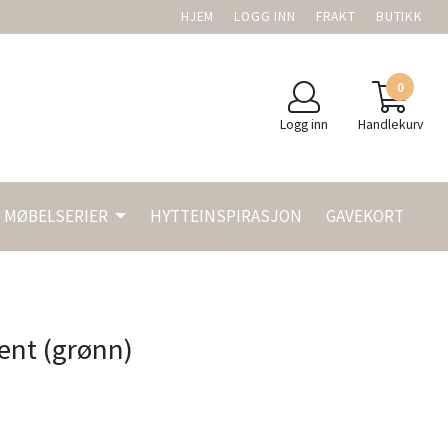
HJEM
LOGG INN
FRAKT
BUTIKK
0
Logg inn
Handlekurv
MØBELSERIER
HYTTEINSPIRASJON
GAVEKORT
ent (grønn)