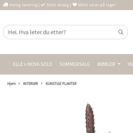
Hurtig levering
|
Stort utvalg
|
Alltid varer på lager
ELLE x NOVA SOLO
SOMMERSALG
MØBLER
I
Hjem
INTERIØR
KUNSTIGE PLANTER