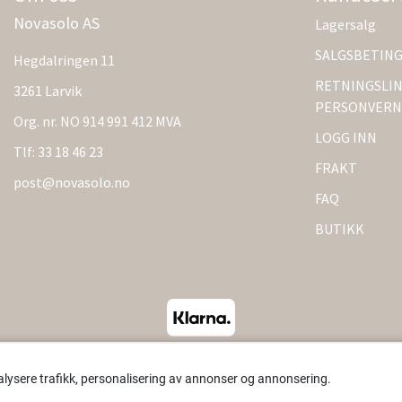
Novasolo AS
Lagersalg
SALGSBETIN
Hegdalringen 11
RETNINGSLIN
3261 Larvik
PERSONVERN
Org. nr. NO 914 991 412 MVA
LOGG INN
Tlf:
33 18 46 23
FRAKT
post@novasolo.no
FAQ
BUTIKK
alysere trafikk, personalisering av annonser og annonsering.