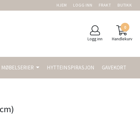
HJEM
LOGG INN
FRAKT
BUTIKK
0
Logg inn
Handlekurv
MØBELSERIER
HYTTEINSPIRASJON
GAVEKORT
 cm)