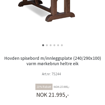
Hovden spisebord m/innleggsplate (240/290x100)
varm mørkebrun heltre eik
Art.nr:
75244
21% Rabatt
NOK 27.995,-
NOK 21.995,-