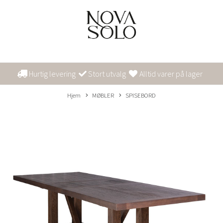
Hurtig levering
Stort utvalg
Alltid varer på lager
Hjem
MØBLER
SPISEBORD