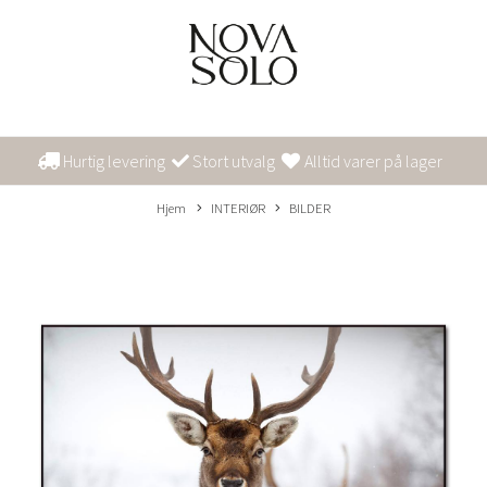
Hurtig levering
Stort utvalg
Alltid varer på lager
Hjem
INTERIØR
BILDER