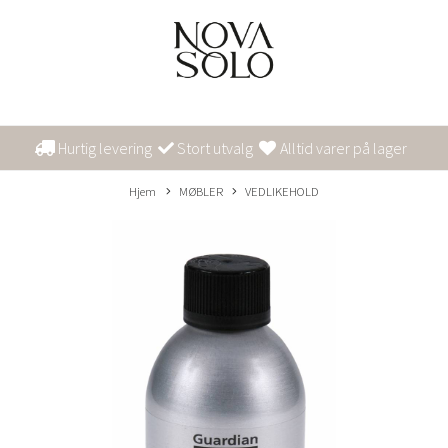
Hurtig levering
Stort utvalg
Alltid varer på lager
Hjem
MØBLER
VEDLIKEHOLD