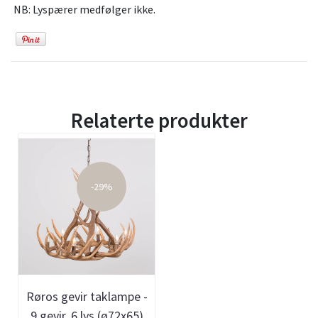
NB: Lyspærer medfølger ikke.
Relaterte produkter
-29%
Røros gevir taklampe -
9 gevir, 6 lys (ø72x65)