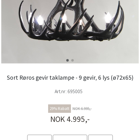
Sort Røros gevir taklampe - 9 gevir, 6 lys (ø72x65)
Art.nr:
695005
29% Rabatt
NOK 6.995,-
NOK 4.995,-