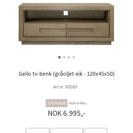
Geilo tv-benk (gråoljet eik - 120x45x50)
Art.nr:
60089
22% Rabatt
NOK 8.995,-
NOK 6.995,-