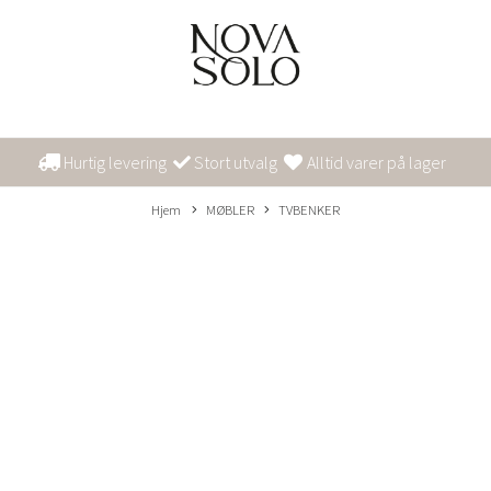
Hurtig levering
Stort utvalg
Alltid varer på lager
Hjem
MØBLER
TVBENKER