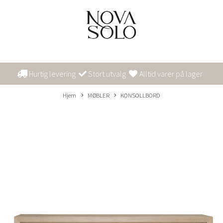
Hurtig levering
Stort utvalg
Alltid varer på lager
Hjem
MØBLER
KONSOLLBORD