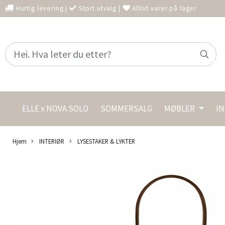
Hurtig levering
|
Stort utvalg
|
Alltid varer på lager
ELLE x NOVA SOLO
SOMMERSALG
MØBLER
I
Hjem
INTERIØR
LYSESTAKER & LYKTER