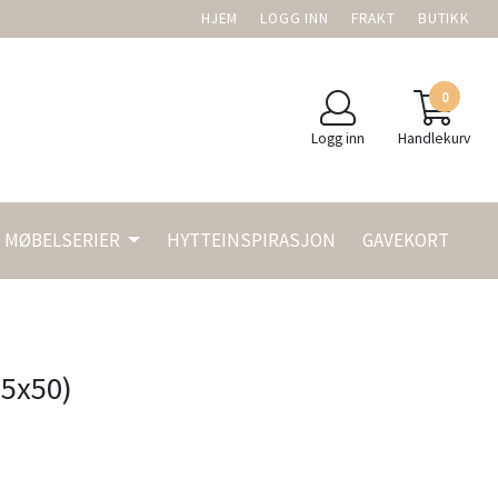
HJEM
LOGG INN
FRAKT
BUTIKK
0
Logg inn
Handlekurv
MØBELSERIER
HYTTEINSPIRASJON
GAVEKORT
25x50)