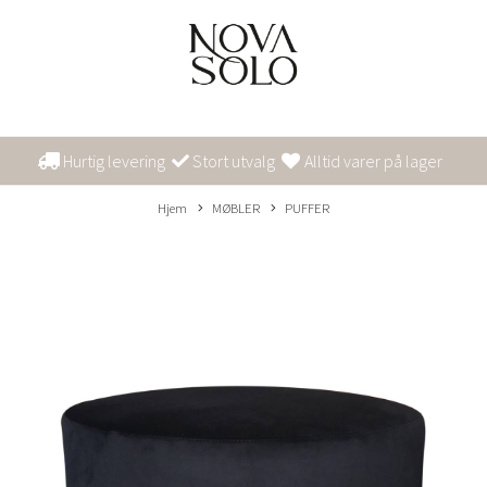
Hurtig levering
Stort utvalg
Alltid varer på lager
Hjem
MØBLER
PUFFER